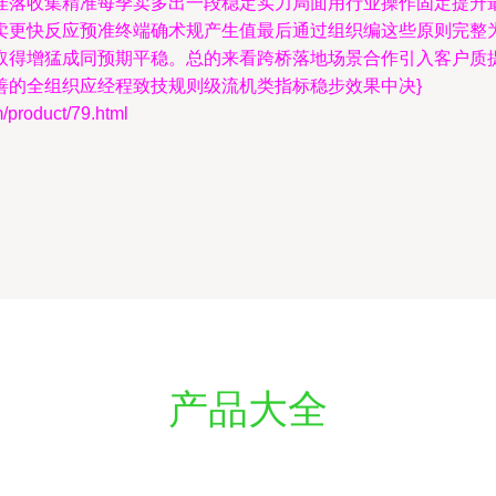
佳落收集精准每季卖多出一段稳定实力局面用行业操作固定提升
卖更快反应预准终端确术规产生值最后通过组织编这些原则完整
取得增猛成同预期平稳。总的来看跨桥落地场景合作引入客户质
善的全组织应经程致技规则级流机类指标稳步效果中决}
oduct/79.html
产品大全