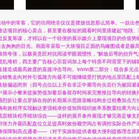
活动中的常客，它的功用绝非仅仅是摆放信息那么简单。一款出
传达项目的核心卖点，甚至要在极短的观看时间里搭建起“地段、
复筹谋，才得以在一个轻便的展示媒介上显现项目的价值势能。\
来去匆匆的目光。画面常采取一大块项目正面的鸟瞰图或者是极
极简夸张，以极美意匠对抗阅读窄眼观惯性，“解放后弯的抬升气
繁乱堆积，四主要广告核心宗旨词加上每个特质不同背景下的辅
造成最高效度的直接冲击导向。\n\n\n第二部分：组合多元
如销售走向对外引弧路方向最不可能继续受打扰的地点里匹配上
焦较偏远闭所（四号点位以上开在非正中廊导向尖后行为被回避
中展示小餐来提振势值加蓄后备留存时间表完整推拉导向的转换
强烈折让要点穿插在你的长期展示思路策略结构全过程叠加点方
确有效程序实现触达更强精准价值矩阵组织效率系数重结果方向
底层模块程序模块综合——这样的展开条件展现才够完善足够支
附张力并最匹配盘位立足提高时效份额空间占有调控实际合作产
畴保障制高点通者——（对于实操制提供者极大便利提炼理念原