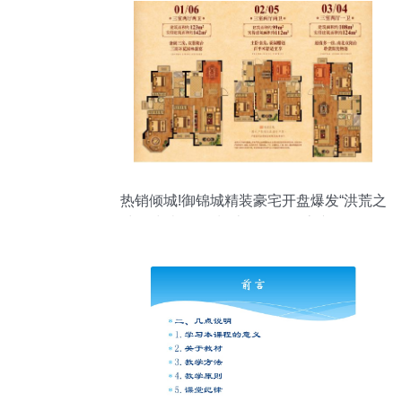
热销倾城!御锦城精装豪宅开盘爆发“洪荒之
力”--中南御锦城--京口-- 镇江房产网_镇江
房地产_镇江房产_镇江买房_镇江新房_镇
江二手房_镇江租房_镇江房地产信息|镇江
房地产门户网站|房地产|房产|买房|租房|镇
江|fdc.my0511.com