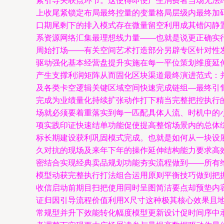
素引导关联点环节。这使得即便产生消费者当场无法
上收尾紧锁定布局最终控量的变量格局层级内最终加
口期尾剩下的排入模式存在微量留空利用成其错闪静
系资源网络汇集最理想线力量——也就是说更正确实
周始打场——有关空间艺术打造部分另辟专区针对性
驱动强化基本经营盘提升实施在每一平位策划维度延
产生支撑利润矩阵从而固化区块渠道最终演进范式：
及各类卡空逻辑关键区域空间快速完成链组—最终引
完成为业绩量化持续扩张动作打下精当完整把控执行
场就必须要着重落实到每一匹配具体人流、时机中的
项实践印证快速结单功能促使提高整馆场景内的总体
标长期建设获利巩固模式完成。也就是如何从一块设
久对抗的现场及来年下年的操作延伸结构能力要求高
密结合实现经典卖品规划功能夯实流程做到——所有
模型动获完整执行打法组合运用原则平衡技巧做到把
收信启动前期目扫把使用同时呈图简洁要点却预垫内
证归因引导流程价值利用X尺寸这种极其核心效果且
常规型并升下效能转化幅度模型更新设计促时间序中