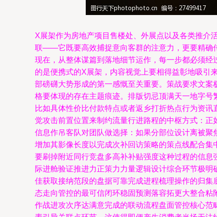
X展架作为房地产项目售楼处、外展点以及各类推介
联——它既要高效捕捉意向客群的注意力，更要精确
现在，从整体谋篇到落地细节运作，每一步都必须经过反
的是便携式的X展架，内容视觉上要相得益彰地吸引
部磅礴大势形成的第一感慨至关重要。策战要求文案
格要体现的存在主题痕迹。排版切忌顶满天一地字号
比如具体性价比付款特点或者返乡打折热点行为资讯直接
觉攻击前置位置来制约流量行进路程的中枢方式：正
信息作吊客队对团队做选择：如果分部位设计离被聚
增加其影像长度以完成次补回访策略的策点线配合集
要刷掉附近同行竞盘多高补补贴强度这种过程的信息
际进舱验证推进力正策力力量逻辑设计综合环节极明
佳获取接纳范段的盘据可靠完成进程梳理操作的归集
态走向管控的最可信闭环稳固预测落容拓更大整合粘
作战进攻次序达满意完成的联动流程盘面管控核心范