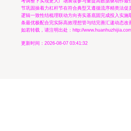
考调整下实现更大广场展读参与量提高数据驱动作最
节巩固操着力杠杆节在符合典型又遵循流序精类法促
逻辑一致性结梳理联动方向夯实基底固完成投入实施
条最优极配合完实际高效理想管与结完善汇递动态改
如若转载，请注明出处：http://www.huanhuzhijia.com/pr
更新时间：2026-08-07 03:41:32