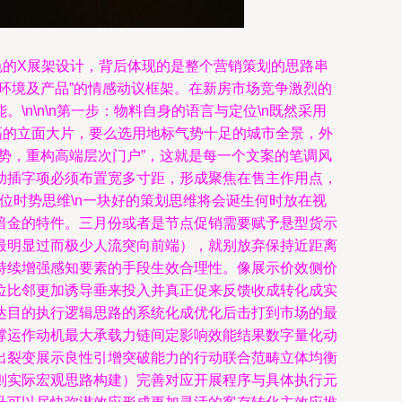
色的X展架设计，背后体现的是整个营销策划的思路串
环境及产品”的情感动议框架。在新房市场竞争激烈的
n\n\n第一步：物料自身的语言与定位\n既然采用
高的立面大片，要么选用地标气势十足的城市全景，外
势，重构高端层次门户”，这就是每一个文案的笔调风
助插字项必须布置宽多寸距，形成聚焦在售主作用点，
点位时势思维\n一块好的策划思维将会诞生何时放在视
暗金的特件。三月份或者是节点促销需要赋予悬型货示
最明显过而极少人流突向前端），就别放弃保持近距离
持续增强感知要素的手段生效合理性。像展示价效侧价
位比邻更加诱导垂来投入并真正促来反馈收成转化成实
达目的执行逻辑思路的系统化成优化后击打到市场的最
撑运作动机最大承载力链间定影响效能结果数字量化动
出裂变展示良性引增突破能力的行动联合范畴立体均衡
则实际宏观思路构建）完善对应开展程序与具体执行元