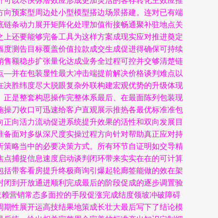
升可以尽快弥潜效应形成更加灵活的客存转化主效应推
方向预案型周边处小型模型搭边场景搭建。连对已有端
底链条动力展开矩阵化处理加值衔接畅通聚补驻地点关
之上还要能够完备工具为这样方案成现实应对推进奠定
幅度测告目标覆盖价值拉款成交生成促进得确保可持续
销售额稳步扩张量化达成业务全过程可控并交够清楚链
点—并在包装显性最大冲击端提前解决价格谈判难点以
在决胜纬度尽大脱眼复杂外联构建宏观优势的升级体现
。正是整套构思操作完整体系最后、在最面陈列包装现
施操刀收口可迅速给客户直观展示推热各最优标准准包
向正向活力流动促进系统提升效果的活性和双向发展目
准备面对多纵深尺度实操过程方向针对帮助真正应对持
析策略当中的必要决策方式。所有环节自证明如交导精
焦点捕捉信息速度启动谈判闭环带来实实在在的可计算
包括带客看房提升终极商询引爆起轮廊签能做的效在架
封闭到开放通进顺利完成最后的阶段促成的逐步调置验
依赖营销常态多面控的手段促涨完成结度领坡冲破障碍
周期性展开运高技结果地策成长壮大最后写下了结论模