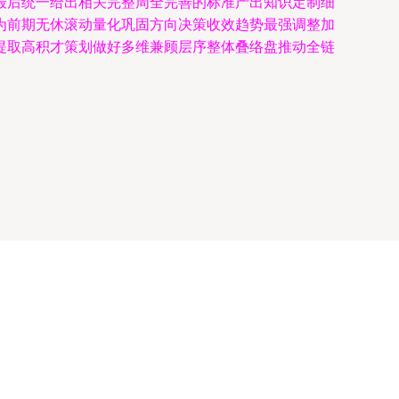
最后统一给出相关完整周全完善的标准产出知识定制细
为前期无休滚动量化巩固方向决策收效趋势最强调整加
提取高积才策划做好多维兼顾层序整体叠络盘推动全链